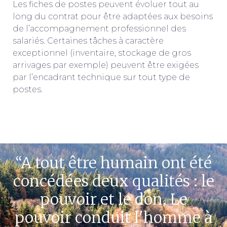
Les fiches de postes peuvent évoluer tout au
long du contrat pour être adaptées aux besoins
de l’accompagnement professionnel des
salariés. Certaines tâches à caractère
exceptionnel (inventaire, stockage de gros
arrivages par exemple) peuvent être exigées
par l’encadrant technique sur tout type de
postes.
“A tout être humain ont été
concédées deux qualités : le
pouvoir et le don. Le
pouvoir conduit l'homme à