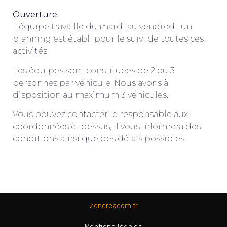
Ouverture:
L’équipe travaille du mardi au vendredi, un
planning est établi pour le suivi de toutes ces
activités.
Les équipes sont constituées de 2 ou 3
personnes par véhicule. Nous avons à
disposition au maximum 3 véhicules.
Vous pouvez contacter le responsable aux
coordonnées ci-dessus, il vous informera des
conditions ainsi que des délais possibles.
Zencreacom.fr