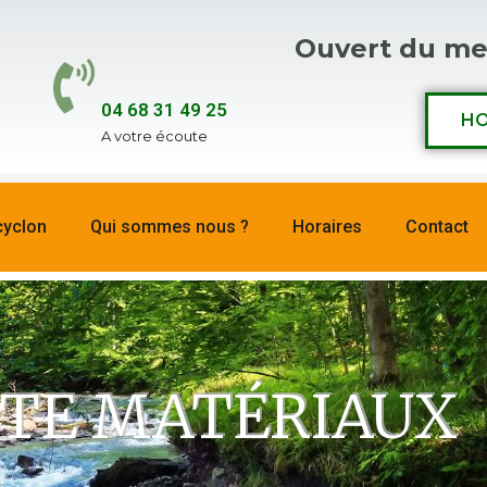
Ouvert du me
04 68 31 49 25
HO
A votre écoute
cyclon
Qui sommes nous ?
Horaires
Contact
TE MATÉRIAUX