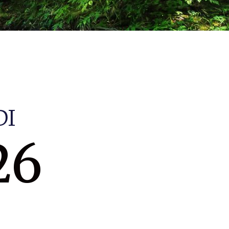
DI
26