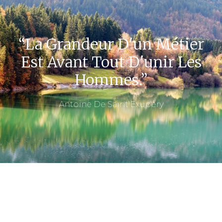
“La Grandeur D'un Métier
Est Avant Tout D'unir Les
Hommes.”
Antoine De Saint Exupéry