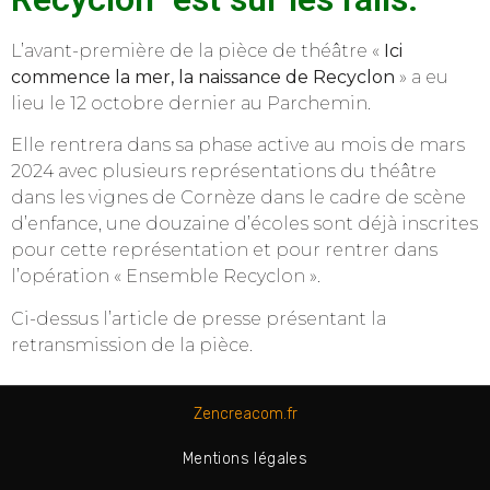
L’avant-première de la pièce de théâtre «
Ici
commence la mer, la naissance de Recyclon
» a eu
lieu le 12 octobre dernier au Parchemin.
Elle rentrera dans sa phase active au mois de mars
2024 avec plusieurs représentations du théâtre
dans les vignes de Cornèze dans le cadre de scène
d’enfance, une douzaine d’écoles sont déjà inscrites
pour cette représentation et pour rentrer dans
l’opération « Ensemble Recyclon ».
Ci-dessus l’article de presse présentant la
retransmission de la pièce.
Zencreacom.fr
Mentions légales